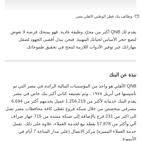
وظائف بنك قطر الوطني الاهلي مصر
يقدم لك QNB أكثر من مجرّد وظيفة عادية. فهو يمنحك فرصة لا تعوض
لتضع حجر الأساس لحياتك المهنية. فنحن نبذل أقصى الجهود لصقل
مهاراتك عبر توفير الأدوات اللازمة لتنجح في تحقيق طموحاتك.
نبذة عن البنك
QNB الأهلي هو واحد من المؤسسات المالية الرائدة في مصر التي تم
تأسيسها في أبريل ١٩٧٨ ، وتم تصنيفه كثاني أكبر بنك خاص في مصر.
يقدم البنك خدماته لأكثر من 1,256,219 عميل يخدمهم أكثر من 6,694
مصرفي متخصص من خلال شبكه فروع تغطى كافة محافظات مصر تصل
الى اكثر من 231 فرع بالإضافة إلى شبكة ممتدة من 715 جهاز صراف
آلي وأكثر من 57,878 نقطة بيع لخدمة العملاء، علاوة على ذلك، تعمل
خدمة العملاء المميزة) مركز الاتصال (على مدار الساعة 7 أيام في
الأسبوع.