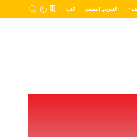
0
ئف
التدريب الصيفي
كتب