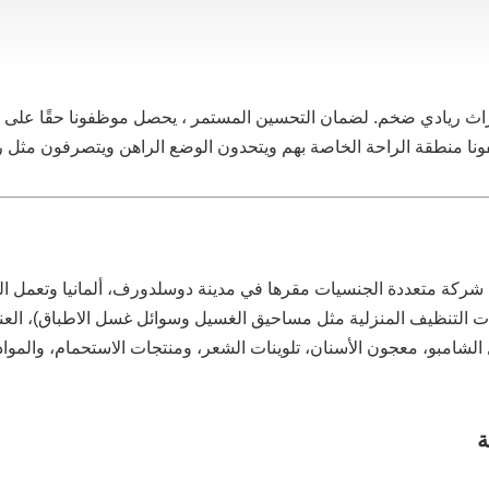
ث ريادي ضخم. لضمان التحسين المستمر ، يحصل موظفونا حقًا على فر
ونا منطقة الراحة الخاصة بهم ويتحدون الوضع الراهن ويتصرفون مثل رو
هنكل (Henkel)‏ هي شركة متعددة الجنسيات مقرها في مدينة دوسلدورف، ألمانيا وتعم
جات التنظيف المنزلية مثل مساحيق الغسيل وسوائل غسل الاطباق)، العن
 الشامبو، معجون الأسنان، تلوينات الشعر، ومنتجات الاستحمام، والموا
ة