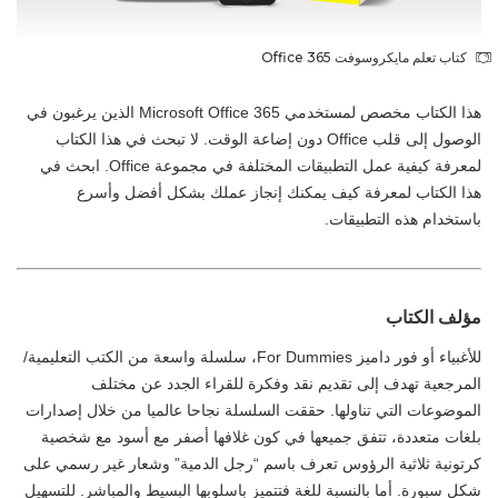
كتاب تعلم مايكروسوفت Office 365
هذا الكتاب مخصص لمستخدمي Microsoft Office 365 الذين يرغبون في
الوصول إلى قلب Office دون إضاعة الوقت. لا تبحث في هذا الكتاب
لمعرفة كيفية عمل التطبيقات المختلفة في مجموعة Office. ابحث في
هذا الكتاب لمعرفة كيف يمكنك إنجاز عملك بشكل أفضل وأسرع
باستخدام هذه التطبيقات.
مؤلف الكتاب
للأغبياء أو فور داميز For Dummies، سلسلة واسعة من الكتب التعليمية/
المرجعية تهدف إلى تقديم نقد وفكرة للقراء الجدد عن مختلف
الموضوعات التي تناولها. حققت السلسلة نجاحا عالميا من خلال إصدارات
بلغات متعددة، تتفق جميعها في كون غلافها أصفر مع أسود مع شخصية
كرتونية ثلاثية الرؤوس تعرف باسم “رجل الدمية” وشعار غير رسمي على
شكل سبورة. أما بالنسبة للغة فتتميز باسلوبها البسيط والمباشر. للتسهيل